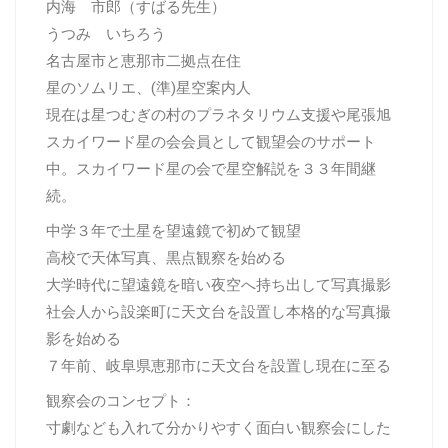
内海 市郎（すばる先生）
うつみ いちろう
名古屋市と恵那市二拠点在住
星のソムリエ、(準)星空案内人
現在は星つむぎの村のプラネタリウム支援や尾張旭
スカイワード星の会会員として観望会のサポート
中。スカイワード星の会で星空解説を３３年間継
続。
中学３年で土星を望遠鏡で初めて観望
高校で天体写真、黒点観察を始める
大学時代に望遠鏡を暗い夜空へ持ち出して写真撮影
社会人から設楽町に天文台を設置し本格的な写真撮
影を始める
７年前、岐阜県恵那市に天文台を設置し現在に至る
観察会のコンセプト：
寸劇なども入れて分かりやすく面白い観察会にした