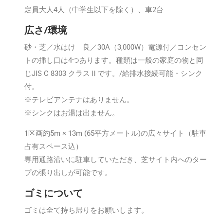
定員大人4人（中学生以下を除く）、車2台
広さ/環境
砂・芝／水はけ 良／30A（3,000W）電源付／コンセン
トの挿し口は4つあります。種類は一般の家庭の物と同
じJIS C 8303 クラスⅡです。/給排水接続可能・シンク
付。
※テレビアンテナはありません。
※シンクはお湯は出ません。
1区画約5m × 13m (65平方メートル)の広々サイト（駐車
占有スペース込）
専用通路沿いに駐車していただき、芝サイト内へのター
プの張り出しが可能です。
ゴミについて
ゴミは全て持ち帰りをお願いします。