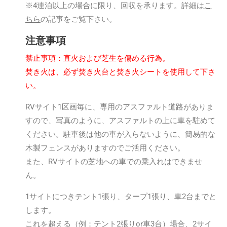
※4連泊以上の場合に限り、回収を承ります。詳細は
こ
ちら
の記事をご覧下さい。
注意事項
禁止事項：直火および芝生を傷める行為。
焚き火は、必ず焚き火台と焚き火シートを使用して下さ
い。
RVサイト1区画毎に、専用のアスファルト道路がありま
すので、写真のように、アスファルトの上に車を駐めて
ください。駐車後は他の車が入らないように、簡易的な
木製フェンスがありますのでご活用ください。
また、RVサイトの芝地への車での乗入れはできませ
ん。
1サイトにつきテント1張り、タープ1張り、車2台までと
します。
これを超える（例：テント2張りor車3台）場合、2サイ