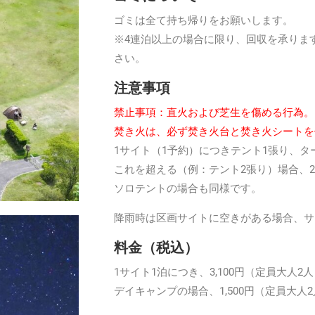
ゴミは全て持ち帰りをお願いします。
※4連泊以上の場合に限り、回収を承りま
さい。
注意事項
禁止事項：直火および芝生を傷める行為。
焚き火は、必ず焚き火台と焚き火シートを
1サイト（1予約）につきテント1張り、タ
これを超える（例：テント2張り）場合、
ソロテントの場合も同様です。
降雨時は区画サイトに空きがある場合、サ
料金（税込）
1サイト1泊につき、3,100円（定員大人
デイキャンプの場合、1,500円
（定員大人