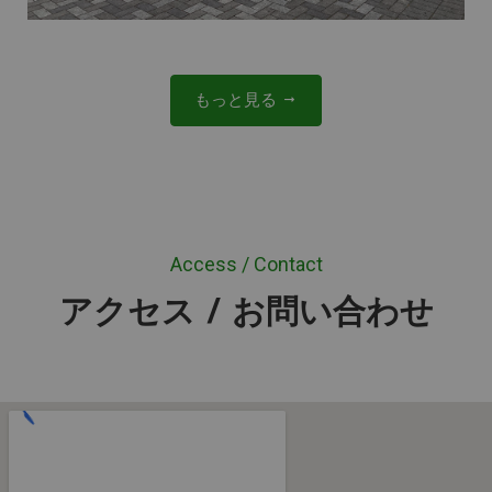
キャンプ場に関するご質問を何なりとお願いしま
す。
個人情報保護の観点から個別の予約情報の照会は
もっと見る
FAQ表示時メッセージ
変更手続などは行えません。また、天気予報や交
夏の夜は暑いですか
通情報などとも連携していません。
くまは出ますか
クマの目撃情報 - 星の森オートキャンプ場（長
予約変更の方法などは回答できますので、「予約
野県売木村）
変更はどうすれば良い？」「シャワーはあります
川遊び
か？」など何でもご質問くださいませ。
犬と一緒にコテージ利用できますか？
Access / Contact
「わかりません」となった場合、翌日には学習し
て回答をする事も多くあります。
アクセス / お問い合わせ
AIに質問する