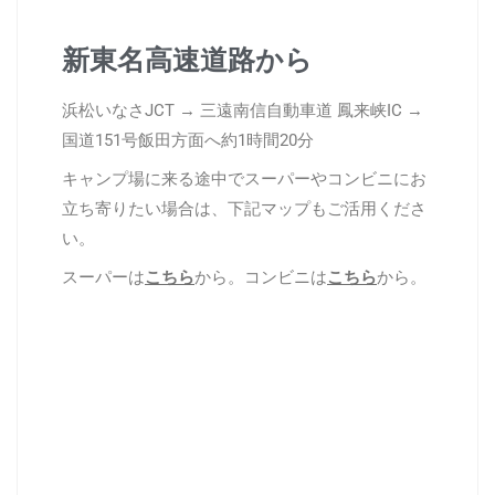
新東名高速道路から
浜松いなさJCT → 三遠南信自動車道 鳳来峡IC →
国道151号飯田方面へ約1時間20分
キャンプ場に来る途中でスーパーやコンビニにお
立ち寄りたい場合は、下記マップもご活用くださ
い。
スーパーは
こちら
から。コンビニは
こちら
から。