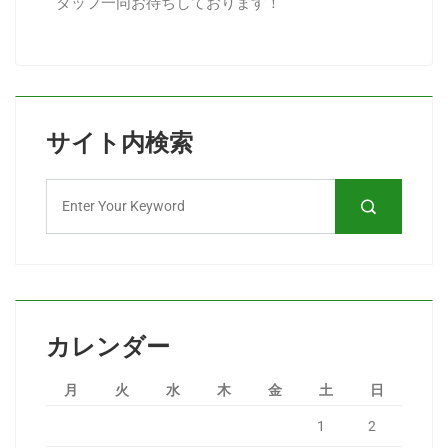
タッフ一同お待ちしております！
サイト内検索
カレンダー
月
火
水
木
金
土
日
1
2