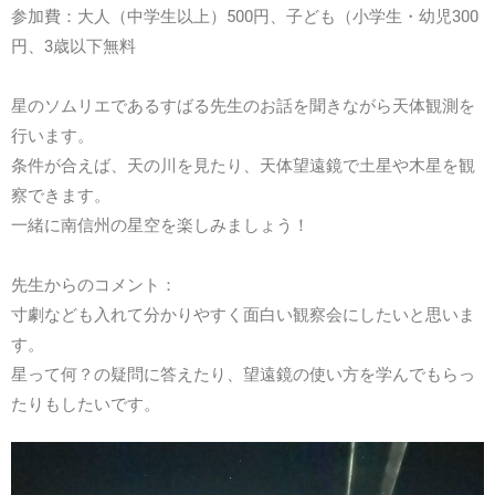
参加費：大人（中学生以上）500円、子ども（小学生・幼児300
円、3歳以下無料
星のソムリエであるすばる先生のお話を聞きながら天体観測を
行います。
条件が合えば、天の川を見たり、天体望遠鏡で土星や木星を観
察できます。
一緒に南信州の星空を楽しみましょう！
先生からのコメント：
寸劇なども入れて分かりやすく面白い観察会にしたいと思いま
す。
星って何？の疑問に答えたり、望遠鏡の使い方を学んでもらっ
たりもしたいです。