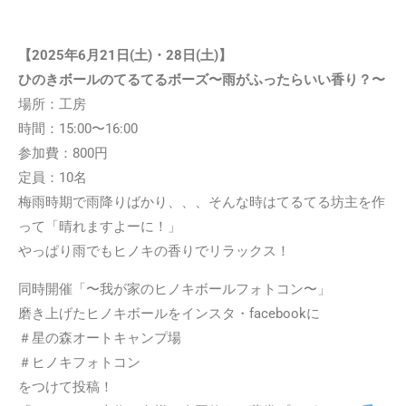
【
2025年
6月21日(土)・28日(土)】
ひのきボールのてるてるボーズ〜雨がふったらいい香り？〜
場所：工房
時間：15:00〜16:00
参加費：800円
定員：10名
梅雨時期で雨降りばかり、、、そんな時はてるてる坊主を作
って「晴れますよーに！」
やっぱり雨でもヒノキの香りでリラックス！
同時開催「〜我が家のヒノキボールフォトコン〜」
磨き上げたヒノキボールをインスタ・facebookに
＃星の森オートキャンプ場
＃ヒノキフォトコン
をつけて投稿！