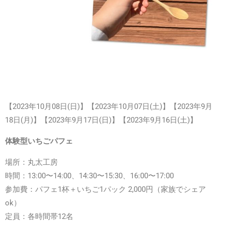
【
2023年
10
月08日(日)】
【
2023年
10
月07日(土)】
【
2023年
9月
18日(月)】
【
2023年
9月17日(日)】
【2023年9
月16日(土)】
体験型いちごパフェ
場所：丸太工房
時間：13:00〜14:00、14:30〜15:30、16:00〜17:00
参加費：パフェ1杯＋いちご1パック 2,000円（家族でシェア
ok）
定員：各時間帯12名