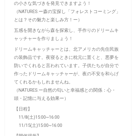
の小さな気づきを発見できますよう！
（NATURES.ー
森の宝探し「フォレストコーミング」
とは？その魅力と楽しみ方！
ー）
五感を開きながら森を探索し、手作りのドリームキ
ャッチャーを作りましょう！
ドリームキャッチャーとは、北アメリカの先住民族
の装飾品です。夜寝るときに枕元に置くと、悪夢を
防いでくれると言われています。子供たちが自分で
作ったドリームキャッチャーが、夜の不安を和らげ
てくれるかもしれませんね。
（NATURES.ー
自然の匂いと幸福感との関係：心・
頭・記憶に与える効果
ー）
【日程】
11/8(土)
15:00~16:00
11/15(土)15:00~16:00
【開催場所】